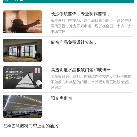
长沙依航窗饰，专业制作窗帘，..
长沙依航门帘制品厂以产品质量为保证，以客户满
意为宗旨，努力开拓市场，现以在全国二十多个大
中城市建..
窗帘产品免费设计安装，
高透明度水晶板软门帘和玻璃一..
水晶板耐磨、耐刮、但阻燃性能较差，抗压性能也
不如前几种类型的门板。水晶板对温度比较 敏感，
经射灯..
阳光房窗帘
怎样去除塑料门帘上面的油污