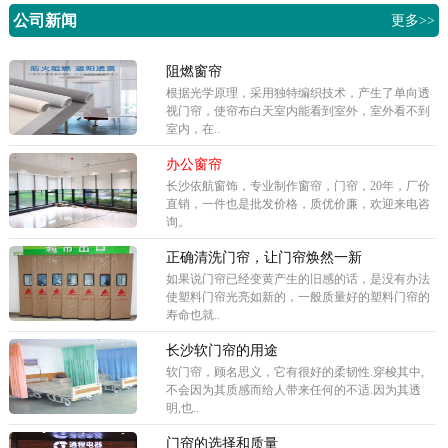
公司新闻
更多>>
阻燃窗帘
根据光学原理，采用独特编织技术，产生了单向透
视门帘，使帘布白天室内能看到室外，室外看不到
室内，在..
办公窗帘
长沙依航窗饰，专业制作窗帘，门帘，20年，厂价
直销，一件也是批发价格，质优价廉，欢迎来电咨
询。
正确清洗门帘，让门帘焕然一新
如果说门帘已经变黄产生的旧感的话，是没有办法
使塑料门帘光亮如新的，一般质量好的塑料门帘的
寿命也就..
长沙软门帘的用途
软门帘，顾名思义，它有很好的柔韧性.穿梭其中,
不会因为其质感而给人带来任何的不适.因为其透
明,也..
门帘的选择和质量