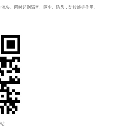
的流失。同时起到隔音、隔尘、防风，防蚊蝇等作用。
。
站