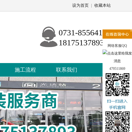
设为首页
|
收藏本站
0731-85564162
18175137893
网络客服QQ
479511869
施工流程
联系我们