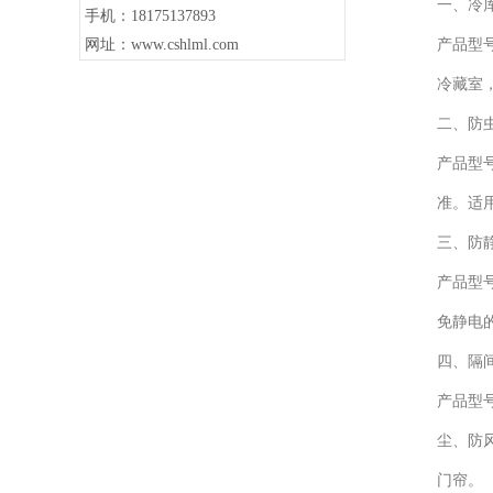
一、冷库
手机：18175137893
网址：www.cshlml.com
产品型
冷藏室
二、防虫
产品型
准。适
三、防静
产品型号
免静电
四、隔间
产品型
尘、防
门帘。