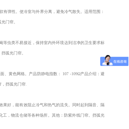
持柔软有弹性。使冷室与外界分离，避免冷气散失。适用范围：
弧光门帘。
使蚊蝇等虫类不易接近，保持室内外环境达到洁净的卫生要求标
；挡弧光门帘。
、黄色网格。产品防静电指数： 107 -109Ω产品介绍：避
，挡弧光门帘.
隔离效果好，能有效阻止冷气和热气的流失。同时起到隔音、隔
化工，物流仓储等各种场所。其他：防紫外线门帘。挡弧光