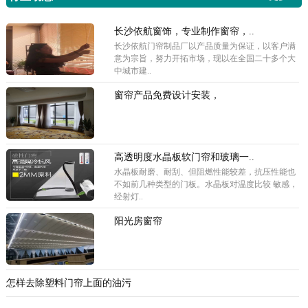
长沙依航窗饰，专业制作窗帘，..
长沙依航门帘制品厂以产品质量为保证，以客户满
意为宗旨，努力开拓市场，现以在全国二十多个大
中城市建..
窗帘产品免费设计安装，
高透明度水晶板软门帘和玻璃一..
水晶板耐磨、耐刮、但阻燃性能较差，抗压性能也
不如前几种类型的门板。水晶板对温度比较 敏感，
经射灯..
阳光房窗帘
怎样去除塑料门帘上面的油污