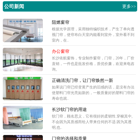
公司新闻
更多>>
阻燃窗帘
根据光学原理，采用独特编织技术，产生了单向透
视门帘，使帘布白天室内能看到室外，室外看不到
室内，在..
办公窗帘
长沙依航窗饰，专业制作窗帘，门帘，20年，厂价
直销，一件也是批发价格，质优价廉，欢迎来电咨
询。
正确清洗门帘，让门帘焕然一新
如果说门帘已经变黄产生的旧感的话，是没有办法
使塑料门帘光亮如新的，一般质量好的塑料门帘的
寿命也就..
长沙软门帘的用途
软门帘，顾名思义，它有很好的柔韧性.穿梭其中,
不会因为其质感而给人带来任何的不适.因为其透
明,也..
门帘的选择和质量